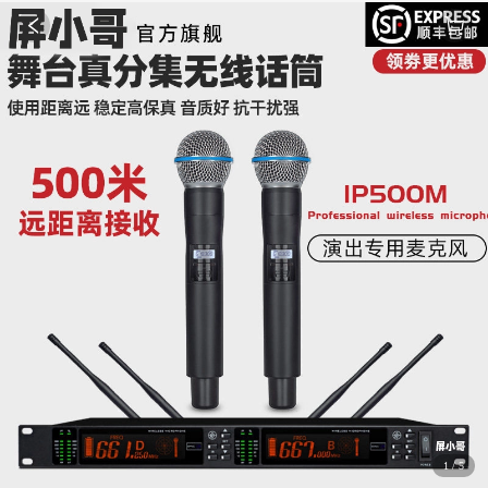
1
/
5