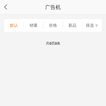
广告机
默认
销量
价格
新品
筛选
共
页
条
0
0